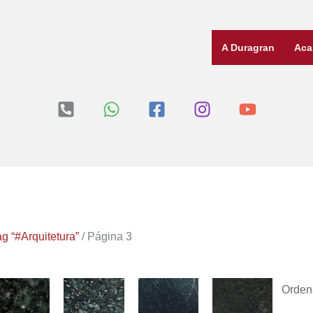
A Duragran
Aca
g “#Arquitetura”
/ Página 3