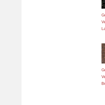
Gr
V
L
Gr
V
Br