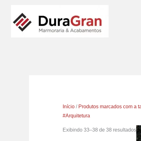
Ir
para
o
conteúdo
Início
/
Produtos marcados com a ta
#Arquitetura
Exibindo 33–38 de 38 resultados