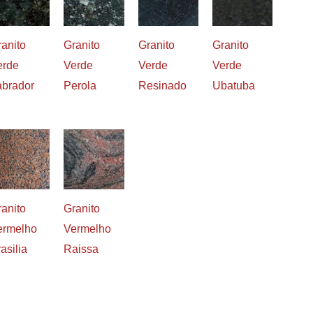
anito
Granito
Granito
Granito
erde
Verde
Verde
Verde
abrador
Perola
Resinado
Ubatuba
anito
Granito
ermelho
Vermelho
asilia
Raissa