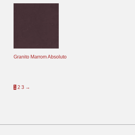
Granito Marrom Absoluto
1
2
3
→