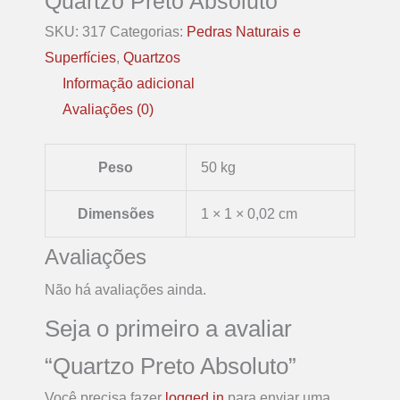
Quartzo Preto Absoluto
SKU:
317
Categorias:
Pedras Naturais e
Superfícies
,
Quartzos
Informação adicional
Avaliações (0)
Peso
50 kg
Dimensões
1 × 1 × 0,02 cm
Avaliações
Não há avaliações ainda.
Seja o primeiro a avaliar
“Quartzo Preto Absoluto”
Você precisa fazer
logged in
para enviar uma