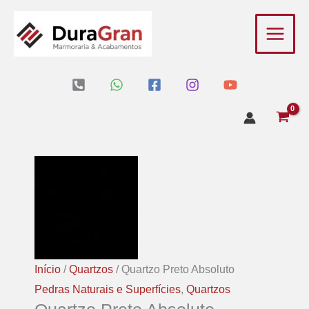
Ir
para
o
conteúdo
Início
/
Quartzos
/ Quartzo Preto Absoluto
Pedras Naturais e Superfícies
,
Quartzos