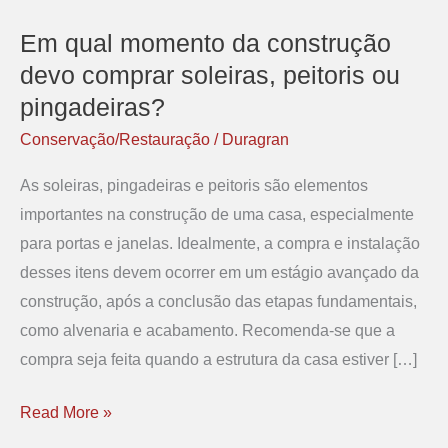
Em qual momento da construção
Em
qual
devo comprar soleiras, peitoris ou
momento
pingadeiras?
da
Conservação/Restauração
/
Duragran
construção
As soleiras, pingadeiras e peitoris são elementos
devo
importantes na construção de uma casa, especialmente
comprar
para portas e janelas. Idealmente, a compra e instalação
soleiras,
desses itens devem ocorrer em um estágio avançado da
peitoris
construção, após a conclusão das etapas fundamentais,
ou
como alvenaria e acabamento. Recomenda-se que a
pingadeiras?
compra seja feita quando a estrutura da casa estiver […]
Read More »