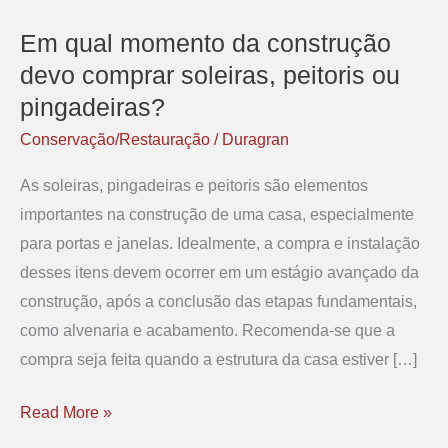
Em qual momento da construção
Em
qual
devo comprar soleiras, peitoris ou
momento
pingadeiras?
da
Conservação/Restauração
/
Duragran
construção
As soleiras, pingadeiras e peitoris são elementos
devo
importantes na construção de uma casa, especialmente
comprar
para portas e janelas. Idealmente, a compra e instalação
soleiras,
desses itens devem ocorrer em um estágio avançado da
peitoris
construção, após a conclusão das etapas fundamentais,
ou
como alvenaria e acabamento. Recomenda-se que a
pingadeiras?
compra seja feita quando a estrutura da casa estiver […]
Read More »