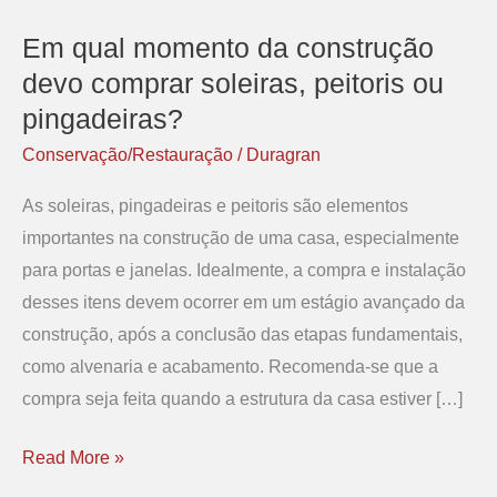
Em qual momento da construção
Em
qual
devo comprar soleiras, peitoris ou
momento
pingadeiras?
da
Conservação/Restauração
/
Duragran
construção
As soleiras, pingadeiras e peitoris são elementos
devo
importantes na construção de uma casa, especialmente
comprar
para portas e janelas. Idealmente, a compra e instalação
soleiras,
desses itens devem ocorrer em um estágio avançado da
peitoris
construção, após a conclusão das etapas fundamentais,
ou
como alvenaria e acabamento. Recomenda-se que a
pingadeiras?
compra seja feita quando a estrutura da casa estiver […]
Read More »