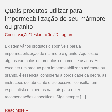
Quais produtos utilizar para
Quais
produtos
impermeabilização do seu mármore
utilizar
ou granito
para
Conservação/Restauração
/
Duragran
impermeabilização
Existem vários produtos disponíveis para a
do
impermeabilização de mármore e granito. Aqui estão
seu
alguns exemplos de produtos comumente usados: Ao
mármore
escolher um produto para impermeabilizar o mármore ou
ou
granito, é essencial considerar a porosidade da pedra, as
granito
instruções do fabricante e, se possível, consultar um
especialista em pedras naturais para obter
recomendações específicas. Siga sempre […]
Read More »