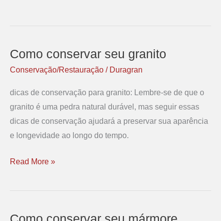
Como conservar seu granito
Como
conservar
Conservação/Restauração
/
Duragran
seu
dicas de conservação para granito: Lembre-se de que o
granito
granito é uma pedra natural durável, mas seguir essas
dicas de conservação ajudará a preservar sua aparência
e longevidade ao longo do tempo.
Read More »
Como conservar seu mármore
Como