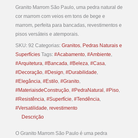
Granito Marrom São Paulo, uma pedra natural de
cor marrom com veios em tons de bege e
marrom, perfeita para bancadas, revestimentos e
pisos versáteis e atemporais.
SKU:
92
Categorias:
Granitos
,
Pedras Naturais e
Superfícies
Tags:
#Acabamento
,
#Ambiente
,
#Arquitetura
,
#Bancada
,
#Beleza
,
#Casa
,
#Decoração
,
#Design
,
#Durabilidade
,
#Elegância
,
#Estilo
,
#Granito
,
#MateriaisdeConstrução
,
#PedraNatural
,
#Piso
,
#Resistência
,
#Superfície
,
#Tendência
,
#Versatilidade
,
revestimento
Descrição
O Granito Marrom São Paulo é uma pedra